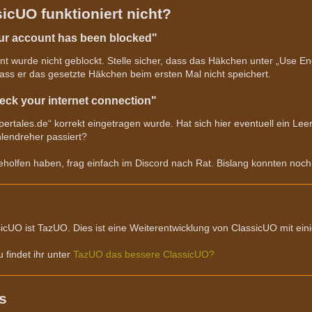
icUO funktioniert nicht?
ur account has been blocked"
t wurde nicht geblockt. Stelle sicher, dass das Häkchen unter „Use En
ss er das gesetzte Häkchen beim ersten Mal nicht speichert.
ck your internet connection"
pertales.de“ korrekt eingetragen wurde. Hat sich hier eventuell ein Lee
ahlendreher passiert?
geholfen haben, frag einfach im Discord nach Rat. Bislang konnten noc
sicUO ist TazUO. Dies ist eine Weiterentwicklung von ClassicUO mit ein
 findet ihr unter
TazUO das bessere ClassicUO?
s