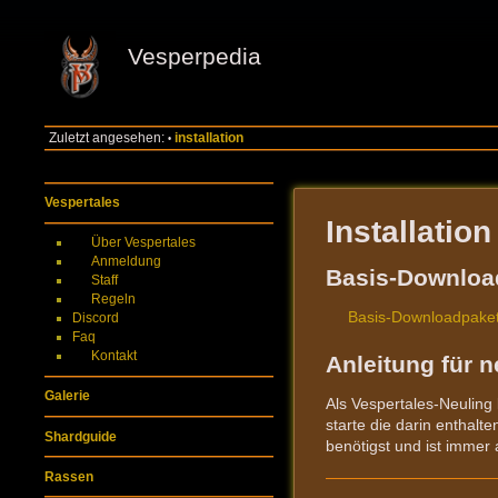
Vesperpedia
Zuletzt angesehen:
installation
•
Vespertales
Installation
Über Vespertales
Anmeldung
Basis-Downloa
Staff
Regeln
Basis-Downloadpaket
Discord
Faq
Kontakt
Anleitung für n
Galerie
Als Vespertales-Neuling
starte die darin enthalt
Shardguide
benötigst und ist immer
Rassen