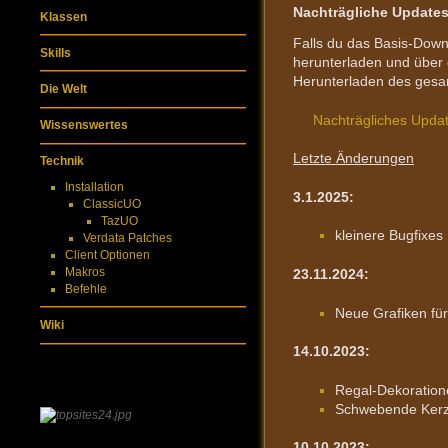
Nachträgliche Updates
Klassen
Falls du das Basis-Down
Skills
herunterladen und über d
Herunterladen des gesam
Die Welt
Nachträgliches Upda
Wissenswertes
Letzte Änderungen
Technik
Installation
3.1.2025:
ClassicUO
TazUO
kleinere Bugfixes
Verdata Patches
Client Optionen
Makros
23.11.2024:
Befehle
Neue Grafiken fü
Wiki
14.10.2023:
Regal-Dekoratione
Schwebende Kerzen
10.10.2023: