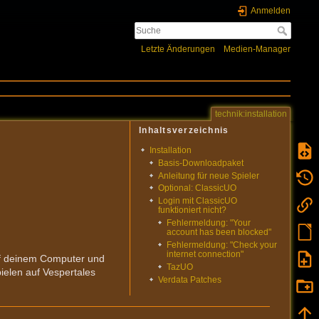
Anmelden
Letzte Änderungen
Medien-Manager
technik:installation
Inhaltsverzeichnis
Installation
Basis-Downloadpaket
Anleitung für neue Spieler
Optional: ClassicUO
Login mit ClassicUO
funktioniert nicht?
Fehlermeldung: "Your
account has been blocked"
Fehlermeldung: "Check your
internet connection"
uf deinem Computer und
TazUO
pielen auf Vespertales
Verdata Patches