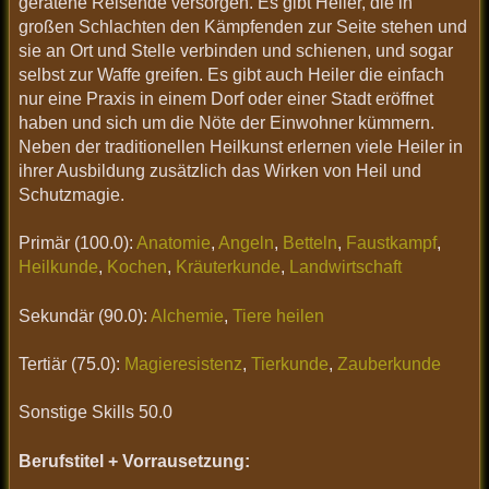
geratene Reisende versorgen. Es gibt Heiler, die in
großen Schlachten den Kämpfenden zur Seite stehen und
sie an Ort und Stelle verbinden und schienen, und sogar
selbst zur Waffe greifen. Es gibt auch Heiler die einfach
nur eine Praxis in einem Dorf oder einer Stadt eröffnet
haben und sich um die Nöte der Einwohner kümmern.
Neben der traditionellen Heilkunst erlernen viele Heiler in
ihrer Ausbildung zusätzlich das Wirken von Heil und
Schutzmagie.
Primär (100.0):
Anatomie
,
Angeln
,
Betteln
,
Faustkampf
,
Heilkunde
,
Kochen
,
Kräuterkunde
,
Landwirtschaft
Sekundär (90.0):
Alchemie
,
Tiere heilen
Tertiär (75.0):
Magieresistenz
,
Tierkunde
,
Zauberkunde
Sonstige Skills 50.0
Berufstitel + Vorrausetzung: