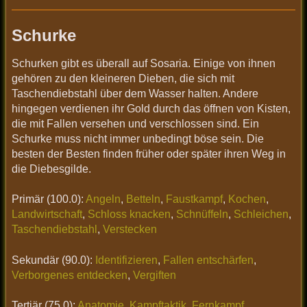
Schurke
Schurken gibt es überall auf Sosaria. Einige von ihnen
gehören zu den kleineren Dieben, die sich mit
Taschendiebstahl über dem Wasser halten. Andere
hingegen verdienen ihr Gold durch das öffnen von Kisten,
die mit Fallen versehen und verschlossen sind. Ein
Schurke muss nicht immer unbedingt böse sein. Die
besten der Besten finden früher oder später ihren Weg in
die Diebesgilde.
Primär (100.0):
Angeln
,
Betteln
,
Faustkampf
,
Kochen
,
Landwirtschaft
,
Schloss knacken
,
Schnüffeln
,
Schleichen
,
Taschendiebstahl
,
Verstecken
Sekundär (90.0):
Identifizieren
,
Fallen entschärfen
,
Verborgenes entdecken
,
Vergiften
Tertiär (75.0):
Anatomie
,
Kampftaktik
,
Fernkampf
,