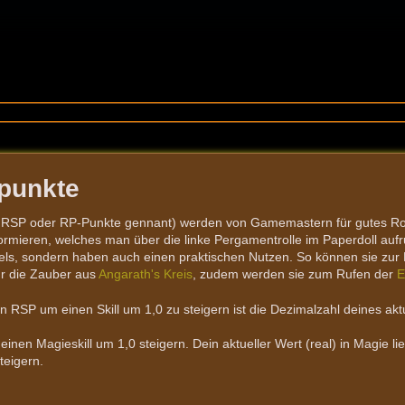
lpunkte
h RSP oder RP-Punkte gennant) werden von Gamemastern für gutes Ro
formieren, welches man über die linke Pergamentrolle im Paperdoll auf
els, sondern haben auch einen praktischen Nutzen. So können sie zu
r die Zauber aus
Angarath's Kreis
, zudem werden sie zum Rufen der
E
n RSP um einen Skill um 1,0 zu steigern ist die Dezimalzahl deines aktu
inen Magieskill um 1,0 steigern. Dein aktueller Wert (real) in Magie l
teigern.