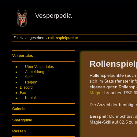
Vesperpedia
Zuletzt angesehen:
rollenspielpunkte
•
Vespertales
Rollenspie
Über Vespertales
Anmeldung
Rollenspielpunkte (auc
Staff
sich im Statusfenster in
Regeln
eigenen guten Rollenspi
Discord
Magier
brauchen RSP fü
Faq
Kontakt
Die Anzahl der benötigte
Galerie
Beispiel:
Du möchtest de
Shardguide
Magie-Skill auf 62,5 zu s
Rassen