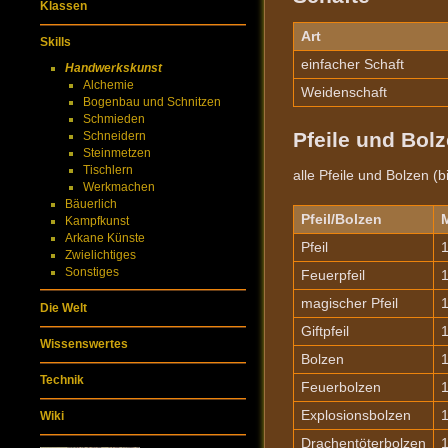
Klassen
Art
Skills
einfacher Schaft
Handwerkskunst
Alchemie
Weidenschaft
Bogenbau und Schnitzen
Schmieden
Pfeile und Bol
Schneidern
Steinmetzen
Tischlern
alle Pfeile und Bolzen (
Werkmachen
Bäuerlich
Pfeil/Bolzen
M
Kampfkunst
Arkane Künste
Pfeil
1
Zwielichtiges
Sonstiges
Feuerpfeil
1
magischer Pfeil
1
Die Welt
Giftpfeil
1
Wissenswertes
Bolzen
1
Technik
Feuerbolzen
1
Explosionsbolzen
1
Wiki
Drachentöterbolzen
1