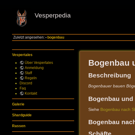
Vesperpedia
Zuletzt angesehen:
bogenbau
•
Vespertales
Bogenbau u
Über Vespertales
Anmeldung
Staff
Beschreibung
Regeln
Discord
Bogenbauer bauen Bögen,
Faq
Kontakt
Bogenbau und S
Galerie
Siehe
Bogenbau nach Sk
Shardguide
Bogenbau nach
Rassen
Schäfte