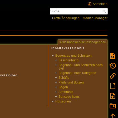
Anmelden
Letzte Änderungen
Medien-Manager
skills:handwerkskunst:bogenbau
Inhaltsverzeichnis
Bogenbau und Schnitzen
Beschreibung
Bogenbau und Schnitzen nach
Skill
Bogenbau nach Kategorie
und Bolzen.
Schäfte
Pfeile und Bolzen
Bögen
Armbrüste
Sonstige Items
Holzsorten