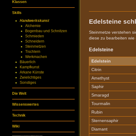
Klassen
Skills
Edelsteine schl
Handwerkskunst
Alchemie
Bogenbau und Schnitzen
Steinmetze verstehen sic
Schmieden
diese zu bearbeiten wie
Schneidern
Steinmetzen
Edelsteine
Tischlern
Werkmachen
Edelstein
Bäuerlich
Kampfkunst
Citrin
Arkane Künste
Zwielichtiges
Amethyst
Sonstiges
Saphir
Die Welt
Smaragd
Tourmalin
Wissenswertes
Rubin
Technik
Sternensaphir
Wiki
Diamant