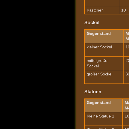
Kästchen
10
Sockel
Gegenstand
M
M
kleiner Sockel
1
mittelgroßer
2
Sockel
großer Sockel
3
Statuen
Gegenstand
Ma
M
Kleine Statue 1
1