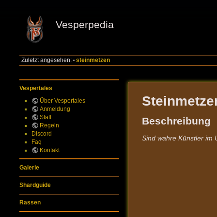
Vesperpedia
Zuletzt angesehen:
steinmetzen
•
Vespertales
Steinmetze
Über Vespertales
Anmeldung
Staff
Beschreibung
Regeln
Discord
Sind wahre Künstler im 
Faq
Kontakt
Galerie
Shardguide
Rassen