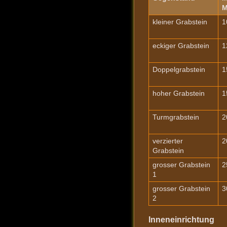
M
kleiner Grabstein
1
eckiger Grabstein
1
Doppelgrabstein
1
hoher Grabstein
1
Turmgrabstein
2
verzierter
2
Grabstein
grosser Grabstein
2
1
grosser Grabstein
3
2
Inneneinrichtung