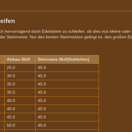
eifen
h hervorragend darin Edelsteine zu schleifen. ob dies nun kleine oder g
 die Steinmetze. Nur den besten Steinmetzen gelingt es. den großen Ede
Abbau-Skill
Steinmetz-Skill(Schleifen)
25.0
45.0
30.0
45.0
35.0
45.0
35.0
45.0
40.0
45.0
40.0
45.0
45.0
45.0
50.0
45.0