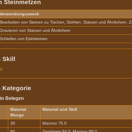
 Steinmetzen
Verwendungszweck
Bearbeiten von Steinen zu Tischen, Stühlen, Statuen und Ähnlichem. Ze
Gravieren von Statuen und Ähnlichem
Schleifen von Edelsteinen
 Skill
ll
 Kategorie
in Belegen
Material
Material und Skill
Menge
30
Marmor 75.0
80
Sandstein 84.0, Marmor 89.0