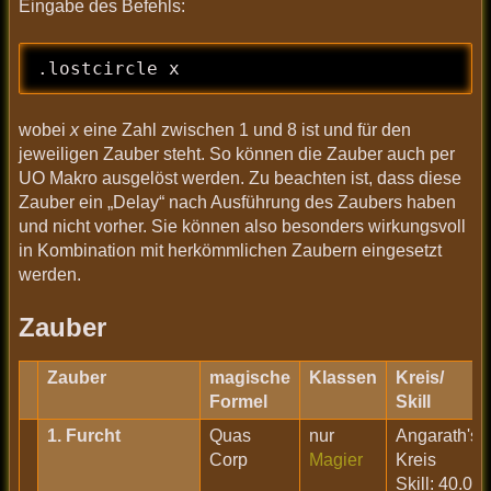
Eingabe des Befehls:
wobei
x
eine Zahl zwischen 1 und 8 ist und für den
jeweiligen Zauber steht. So können die Zauber auch per
UO Makro ausgelöst werden. Zu beachten ist, dass diese
Zauber ein „Delay“ nach Ausführung des Zaubers haben
und nicht vorher. Sie können also besonders wirkungsvoll
in Kombination mit herkömmlichen Zaubern eingesetzt
werden.
Zauber
Zauber
magische
Klassen
Kreis/
Formel
Skill
1. Furcht
Quas
nur
Angarath's
Corp
Magier
Kreis
Skill: 40.0