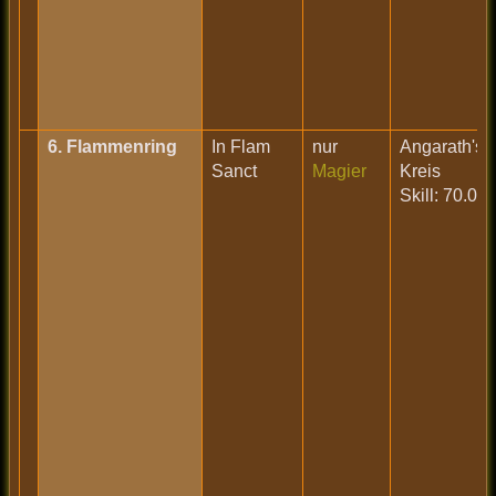
6. Flammenring
In Flam
nur
Angarath's
Sanct
Magier
Kreis
Skill: 70.0