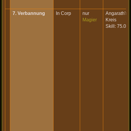
7. Verbannung
In Corp
nur
Angarath's
Magier
Kreis
Skill: 75.0