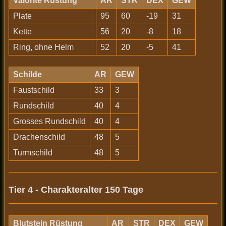
Valorite Rüstung
AR
STR
DEX
GEW
Plate
95
60
-19
31
Kette
56
20
-8
18
Ring, ohne Helm
52
20
-5
41
Schilde
AR
GEW
Faustschild
33
3
Rundschild
40
4
Grosses Rundschild
40
4
Drachenschild
48
5
Turmschild
48
5
Tier 4 - Charakteralter 150 Tage
Blutstein Rüstung
AR
STR
DEX
GEW