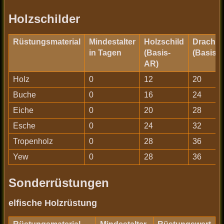
Holzschilder
Rüstungsmaterial
Mindestalter
Holzschild
Drachen
in Tagen
(Basis-
(Basis-
AR)
Holz
0
12
20
Buche
0
16
24
Eiche
0
20
28
Esche
0
24
32
Tropenholz
0
28
36
Yew
0
28
36
Sonderrüstungen
elfische Holzrüstung