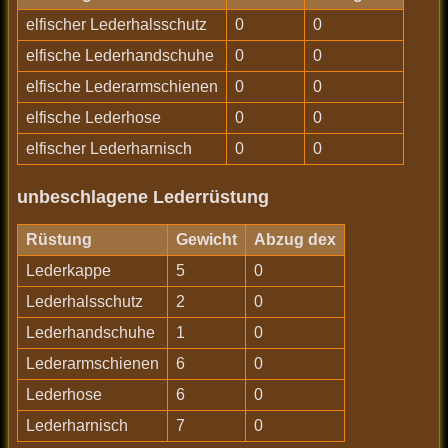
elfischer Lederhalsschutz
0
0
elfische Lederhandschuhe
0
0
elfische Lederarmschienen
0
0
elfische Lederhose
0
0
elfischer Lederharnisch
0
0
unbeschlagene Lederrüstung
Rüstung
Gewicht
Abzug dex
Lederkappe
5
0
Lederhalsschutz
2
0
Lederhandschuhe
1
0
Lederarmschienen
6
0
Lederhose
6
0
Lederharnisch
7
0