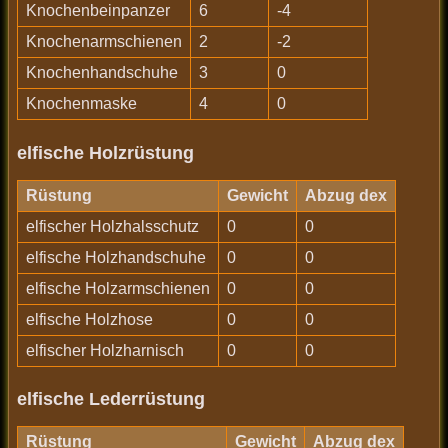
Knochenbeinpanzer
6
-4
Knochenarmschienen
2
-2
Knochenhandschuhe
3
0
Knochenmaske
4
0
elfische Holzrüstung
Rüstung
Gewicht
Abzug dex
elfischer Holzhalsschutz
0
0
elfische Holzhandschuhe
0
0
elfische Holzarmschienen
0
0
elfische Holzhose
0
0
elfischer Holzharnisch
0
0
elfische Lederrüstung
Rüstung
Gewicht
Abzug dex