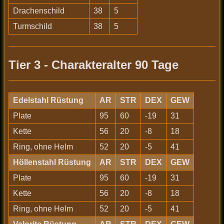
Drachenschild
38
5
Turmschild
38
5
Tier 3 - Charakteralter 90 Tage
Edelstahl Rüstung
AR
STR
DEX
GEW
Plate
95
60
-19
31
Kette
56
20
-8
18
Ring, ohne Helm
52
20
-5
41
Höllenstahl Rüstung
AR
STR
DEX
GEW
Plate
95
60
-19
31
Kette
56
20
-8
18
Ring, ohne Helm
52
20
-5
41