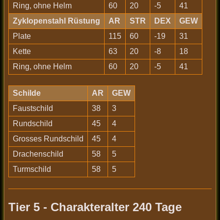
Ring, ohne Helm
60
20
-5
41
Zyklopenstahl Rüstung
AR
STR
DEX
GEW
Plate
115
60
-19
31
Kette
63
20
-8
18
Ring, ohne Helm
60
20
-5
41
Schilde
AR
GEW
Faustschild
38
3
Rundschild
45
4
Grosses Rundschild
45
4
Drachenschild
58
5
Turmschild
58
5
Tier 5 - Charakteralter 240 Tage