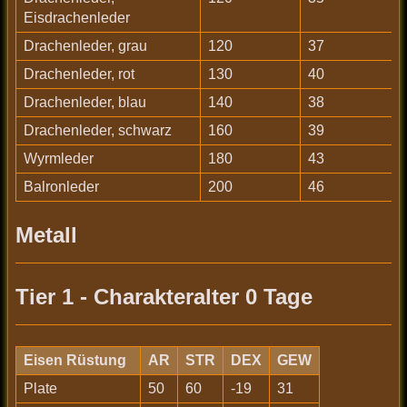
Eisdrachenleder
Drachenleder, grau
120
37
Drachenleder, rot
130
40
Drachenleder, blau
140
38
Drachenleder, schwarz
160
39
Wyrmleder
180
43
Balronleder
200
46
Metall
Tier 1 - Charakteralter 0 Tage
Eisen Rüstung
AR
STR
DEX
GEW
Plate
50
60
-19
31