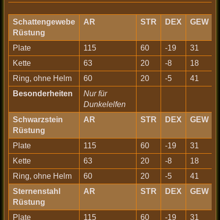
Schattengewebe
AR
STR
DEX
GEW
Rüstung
Plate
115
60
-19
31
Kette
63
20
-8
18
Ring, ohne Helm
60
20
-5
41
Besonderheiten
Nur für
Dunkelelfen
Schwarzstein
AR
STR
DEX
GEW
Rüstung
Plate
115
60
-19
31
Kette
63
20
-8
18
Ring, ohne Helm
60
20
-5
41
Sternenstahl
AR
STR
DEX
GEW
Rüstung
Plate
115
60
-19
31