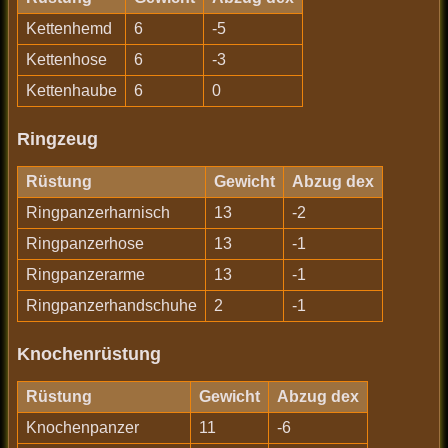
Kettenhemd
6
-5
Kettenhose
6
-3
Kettenhaube
6
0
Ringzeug
Rüstung
Gewicht
Abzug dex
Ringpanzerharnisch
13
-2
Ringpanzerhose
13
-1
Ringpanzerarme
13
-1
Ringpanzerhandschuhe
2
-1
Knochenrüstung
Rüstung
Gewicht
Abzug dex
Knochenpanzer
11
-6