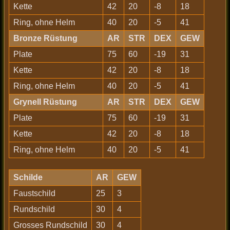
Kette
42
20
-8
18
Ring, ohne Helm
40
20
-5
41
Bronze Rüstung
AR
STR
DEX
GEW
Plate
75
60
-19
31
Kette
42
20
-8
18
Ring, ohne Helm
40
20
-5
41
Grynell Rüstung
AR
STR
DEX
GEW
Plate
75
60
-19
31
Kette
42
20
-8
18
Ring, ohne Helm
40
20
-5
41
Schilde
AR
GEW
Faustschild
25
3
Rundschild
30
4
Grosses Rundschild
30
4