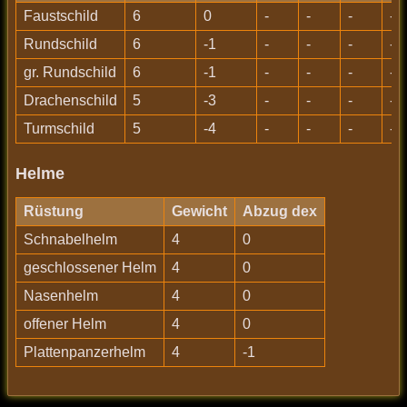
Faustschild
6
0
-
-
-
-
Rundschild
6
-1
-
-
-
-
gr. Rundschild
6
-1
-
-
-
-
Drachenschild
5
-3
-
-
-
-
Turmschild
5
-4
-
-
-
-
Helme
Rüstung
Gewicht
Abzug dex
Schnabelhelm
4
0
geschlossener Helm
4
0
Nasenhelm
4
0
offener Helm
4
0
Plattenpanzerhelm
4
-1