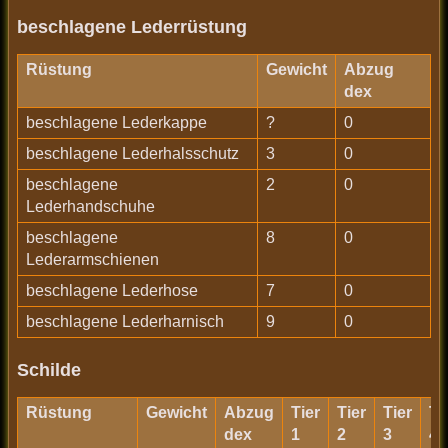
beschlagene Lederrüstung
Rüstung
Gewicht
Abzug
dex
beschlagene Lederkappe
?
0
beschlagene Lederhalsschutz
3
0
beschlagene
2
0
Lederhandschuhe
beschlagene
8
0
Lederarmschienen
beschlagene Lederhose
7
0
beschlagene Lederharnisch
9
0
Schilde
Rüstung
Gewicht
Abzug
Tier
Tier
Tier
Ti
dex
1
2
3
4