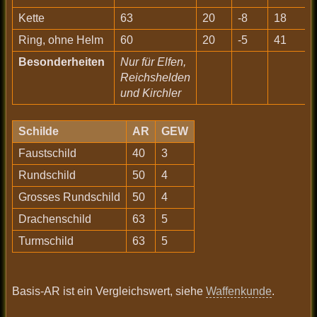
Kette
63
20
-8
18
Ring, ohne Helm
60
20
-5
41
Besonderheiten
Nur für Elfen,
Reichshelden
und Kirchler
Schilde
AR
GEW
Faustschild
40
3
Rundschild
50
4
Grosses Rundschild
50
4
Drachenschild
63
5
Turmschild
63
5
Basis-AR ist ein Vergleichswert, siehe
Waffenkunde
.