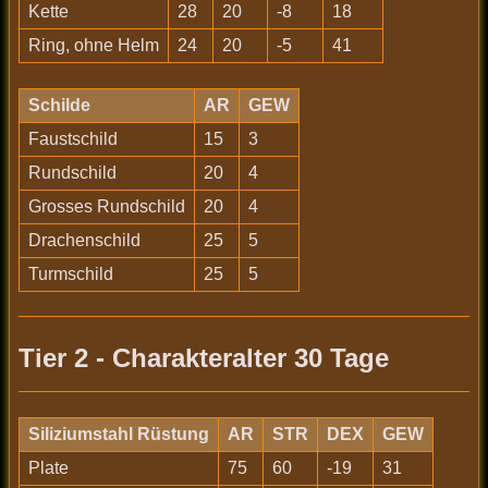
Kette
28
20
-8
18
Ring, ohne Helm
24
20
-5
41
Schilde
AR
GEW
Faustschild
15
3
Rundschild
20
4
Grosses Rundschild
20
4
Drachenschild
25
5
Turmschild
25
5
Tier 2 - Charakteralter 30 Tage
Siliziumstahl Rüstung
AR
STR
DEX
GEW
Plate
75
60
-19
31