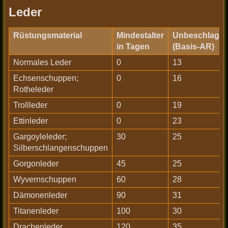
Leder
Rüstungsmaterial
Mindestalter
Unbeschlage
in Tagen
(Basis-AR)
Normales Leder
0
13
Echsenschuppen;
0
16
Rotheleder
Trollleder
0
19
Ettinleder
0
23
Gargoyleleder;
30
25
Silberschlangenschuppen
Gorgonleder
45
25
Wyvernschuppen
60
28
Dämonenleder
90
31
Titanenleder
100
30
Drachenleder,
120
35