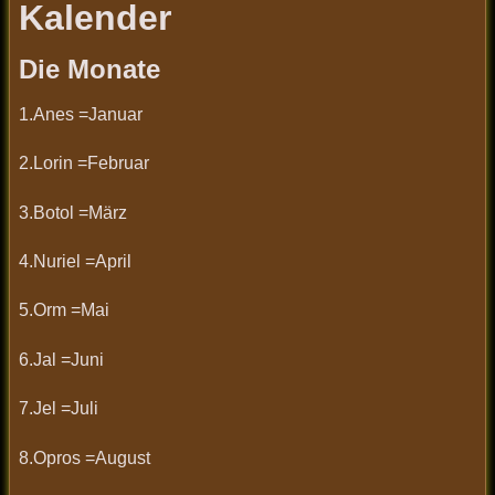
Kalender
Die Monate
1.Anes =Januar
2.Lorin =Februar
3.Botol =März
4.Nuriel =April
5.Orm =Mai
6.Jal =Juni
7.Jel =Juli
8.Opros =August