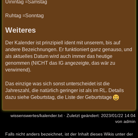
Uinintag =Samstag
Ruhtag =Sonntag
Weiteres
Der Kalender ist prinzipiell ident mit unserem, bis auf
andere Bezeichnungen. Er funktioniert ganz genauso, und
als aktuelles Datum wird auch immer das heutige
genommen (NICHT das IG angezeigte, das wär zu
verwirrend).
Das einzige was sich sonst unterscheidet ist die
Jahreszahl, die natürlich geringer ist als im RL. Details
dazu siehe Geburtstag, die Liste der Geburtstage
wissenswertes/kalender.txt
· Zuletzt geändert:
2023/01/22 14:04
von
admin
Falls nicht anders bezeichnet, ist der Inhalt dieses Wikis unter der