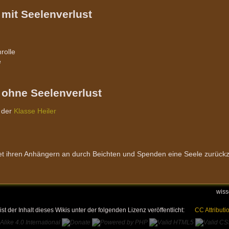
mit Seelenverlust
rolle
e
ohne Seelenverlust
r der
Klasse Heiler
tet ihren Anhängern an durch Beichten und Spenden eine Seele zurückz
wiss
ist der Inhalt dieses Wikis unter der folgenden Lizenz veröffentlicht:
CC Attributi