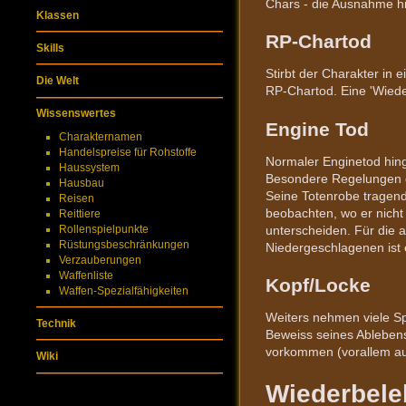
Chars - die Ausnahme hi
Klassen
RP-Chartod
Skills
Stirbt der Charakter in 
Die Welt
RP-Chartod. Eine 'Wiede
Wissenswertes
Engine Tod
Charakternamen
Handelspreise für Rohstoffe
Normaler Enginetod hing
Haussystem
Besondere Regelungen gi
Hausbau
Seine Totenrobe tragen
Reisen
beobachten, wo er nicht 
Reittiere
Rollenspielpunkte
unterscheiden. Für die a
Rüstungsbeschränkungen
Niedergeschlagenen ist 
Verzauberungen
Waffenliste
Kopf/Locke
Waffen-Spezialfähigkeiten
Weiters nehmen viele Sp
Technik
Beweiss seines Ableben
vorkommen (vorallem au
Wiki
Wiederbele