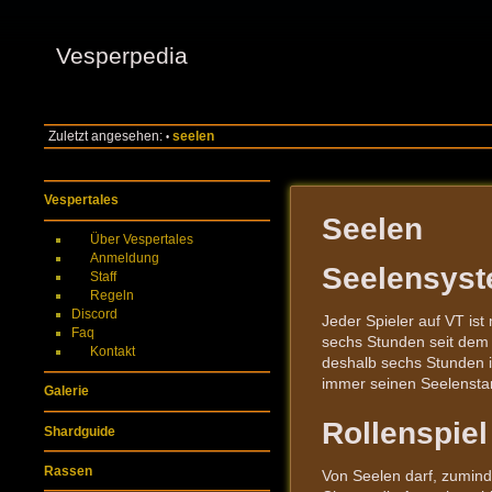
Vesperpedia
Zuletzt angesehen:
seelen
•
Vespertales
Seelen
Über Vespertales
Anmeldung
Seelensys
Staff
Regeln
Discord
Jeder Spieler auf VT ist
Faq
sechs Stunden seit dem l
Kontakt
deshalb sechs Stunden in
immer seinen Seelenstand
Galerie
Rollenspiel
Shardguide
Rassen
Von Seelen darf, zumin