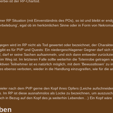
erbei ist der RP-Chartod.
einer RP Situation (mit Einverständnis des POs), so ist und bleibt er e
rbelebung', egal ob im herkömlichen Sinne oder in Form von Nekromant
egen wird im RP nicht als Tod gewertet oder bezeichnet, der Charakter
bt es für PVP und Quests: Ein niedergeschlagener Gegner darf sich n
d, darf er seine Sachen aufsammeln, und sich dann entweder zurückz
im Weg ist. Im letzteren Falle sollte weiterhin die Totenrobe getragen
ktiven Teilnehmer ist es natürlich möglich, mit dem 'Bewusstlosen' zu i
es ebenso verboten, wieder in die Handlung einzugreifen, wie für die
ieler nach dem PVP gerne den Kopf ihres Opfers (Leiche aufschneiden,
s. Im RP ist diese ausnahmslos als Locke zu bezeichnen, um auszusch
ch in Bezug auf den Kopf des ja weiterhin Lebenden…) Ein Kopf wäre 
ben