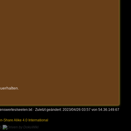
uerhalten.
enswertes/seelen.txt
· Zuletzt geändert:
2023/04/26 03:57
von
54.36.149.67
on-Share Alike 4.0 International