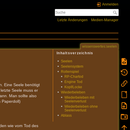
Anmelden
Letzte Änderungen
Medien-Manager
wissenswertes:seelen
Inhaltsverzeichnis
Seelen
Seelensystem
Rollenspiel
RP-Chartod
Engine Tod
n. Eine Seele benötigt
Kopf/Locke
 letzte Seele muss er
Wiederbeleben
ann. Man sollte also
Wiederbeleben mit
m Paperdoll)
Seelenverlust
Wiederbeleben ohne
Seelenverlust
Ablass
rden wie vom Tod des